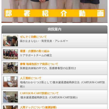
病院案内
ぜんそく治療について
咳が止まらない・気管支炎・アレルギー
看護・介護部の取り組み
ケアサポートチームの確立
療養 地域包括ケア病床について
医療提供体制の中での、医療療養型の位置付け
人工透析について
地域のかかりつけ医として/腹水濾過濃縮再静注法（CART(KM-CART技
術)）
CART(KM-CART技術)について
/腹水濾過濃縮再静注法（CART(KM-CART技術)）
人間ドックについて(健康診断)