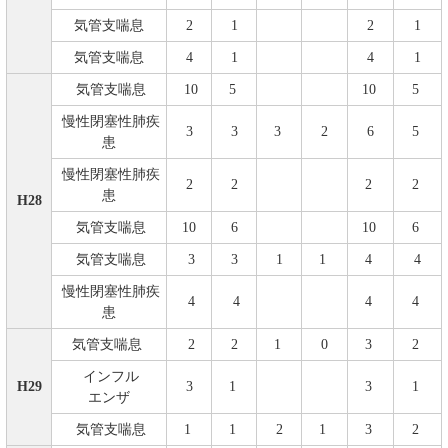
気管支喘息
2
1
2
1
気管支喘息
4
1
4
1
気管支喘息
10
5
10
5
慢性閉塞性肺疾
3
3
3
2
6
5
患
慢性閉塞性肺疾
2
2
2
2
患
H28
気管支喘息
10
6
10
6
気管支喘息
3
3
1
1
4
4
慢性閉塞性肺疾
4
4
4
4
患
気管支喘息
2
2
1
0
3
2
インフル
H29
3
1
3
1
エンザ
気管支喘息
1
1
2
1
3
2