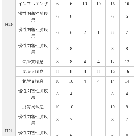
インフルエンザ
6
6
10
10
16
16
慢性閉塞性肺疾
6
6
6
6
患
H20
慢性閉塞性肺疾
6
6
2
1
8
7
患
慢性閉塞性肺疾
8
8
8
8
患
気管支喘息
8
8
4
4
12
12
気管支喘息
8
8
8
8
16
16
気管支喘息
10
10
4
4
14
14
慢性閉塞性肺疾
8
4
8
4
患
脂質異常症
10
10
10
8
慢性閉塞性肺疾
8
7
8
7
患
H21
慢性閉塞性肺疾
6
6
6
6