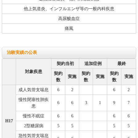
他上気道炎、インフルエンザ等の一般内科疾患
高尿酸血症
痛風
治験実績の公表
契約当初
追加症例
最終
対象疾患
契約
契約
契約
実施
実施
実施
数
数
数
成人気管支喘息
6
2
6
2
慢性閉塞性肺疾
6
6
3
1
9
7
患
慢性不眠症
6
6
6
6
H17
2型糖尿病
5
5
5
5
急性気管支喘息