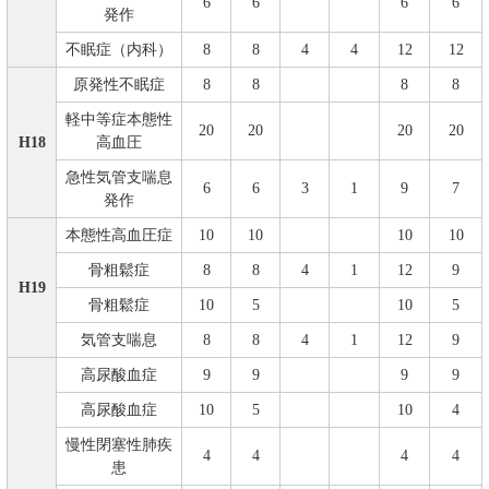
6
6
6
6
発作
不眠症（内科）
8
8
4
4
12
12
原発性不眠症
8
8
8
8
軽中等症本態性
20
20
20
20
H18
高血圧
急性気管支喘息
6
6
3
1
9
7
発作
本態性高血圧症
10
10
10
10
骨粗鬆症
8
8
4
1
12
9
H19
骨粗鬆症
10
5
10
5
気管支喘息
8
8
4
1
12
9
高尿酸血症
9
9
9
9
高尿酸血症
10
5
10
4
慢性閉塞性肺疾
4
4
4
4
患