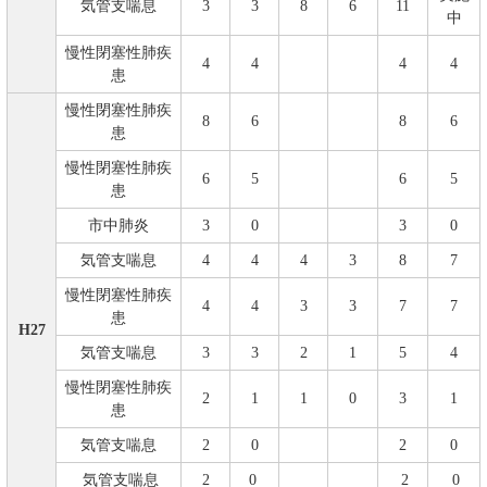
気管支喘息
3
3
8
6
11
中
慢性閉塞性肺疾
4
4
4
4
患
慢性閉塞性肺疾
8
6
8
6
患
慢性閉塞性肺疾
6
5
6
5
患
市中肺炎
3
0
3
0
気管支喘息
4
4
4
3
8
7
慢性閉塞性肺疾
4
4
3
3
7
7
患
H27
気管支喘息
3
3
2
1
5
4
慢性閉塞性肺疾
2
1
1
0
3
1
患
気管支喘息
2
0
2
0
気管支喘息
2
0
2
0