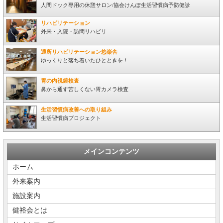
人間ドック専用の休憩サロン/協会けんぽ生活習慣病予防健診
リハビリテーション
外来・入院・訪問リハビリ
通所リハビリテーション悠楽舎
ゆっくりと落ち着いたひとときを！
胃の内視鏡検査
鼻から通す苦しくない胃カメラ検査
生活習慣病改善への取り組み
生活習慣病プロジェクト
メインコンテンツ
ホーム
外来案内
施設案内
健裕会とは