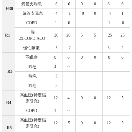
気管支喘息
6
6
0
0
6
6
H30
気管支喘息
4
1
0
0
4
1
COPD
1
0
1
0
喘
R1
20
20
5
5
25
25
息,COPD,ACO
慢性咳嗽
3
2
3
2
不眠症
8
6
0
0
8
6
喘息
4
0
R3
喘息
3
喘息
5
高血圧(特定臨
12
4
0
0
12
5
床研究)
R4
COPD
1
0
高血圧(特定臨
12
5
0
0
12
5
床研究)
R5