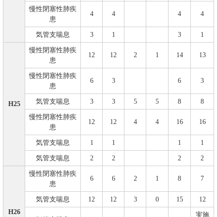
慢性閉塞性肺疾
4
4
4
4
患
気管支喘息
3
1
3
1
慢性閉塞性肺疾
12
12
2
1
14
13
患
慢性閉塞性肺疾
6
3
6
3
患
気管支喘息
3
3
5
5
8
8
H25
慢性閉塞性肺疾
12
12
4
4
16
16
患
気管支喘息
1
1
1
1
気管支喘息
2
2
2
2
慢性閉塞性肺疾
6
6
2
1
8
7
患
気管支喘息
12
12
3
0
15
12
H26
実施