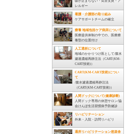
咳が止まらない・気管支炎・ア
レルギー
看護・介護部の取り組み
ケアサポートチームの確立
療養 地域包括ケア病床について
医療提供体制の中での、医療療
養型の位置付け
人工透析について
地域のかかりつけ医として/腹水
濾過濃縮再静注法（CART(KM-
CART技術)）
CART(KM-CART技術)につい
て
/腹水濾過濃縮再静注法
（CART(KM-CART技術)）
人間ドックについて(健康診断)
人間ドック専用の休憩サロン/協
会けんぽ生活習慣病予防健診
リハビリテーション
外来・入院・訪問リハビリ
通所リハビリテーション悠楽舎