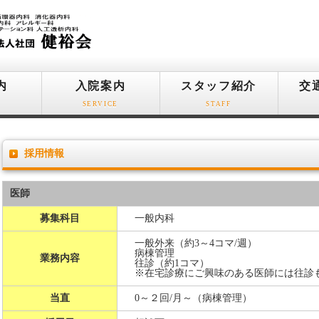
内
入院案内
スタッフ紹介
交
SERVICE
STAFF
採用情報
医師
募集科目
一般内科
一般外来（約3～4コマ/週）
病棟管理
業務内容
往診（約1コマ）
※在宅診療にご興味のある医師には往診
当直
0～２回/月～（病棟管理）