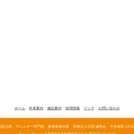
ホーム
外来案内
施設案内
採用情報
リンク
お問い合わせ
喘息治療、アレルギー専門医、療養病床60床 医療法人社団 健裕会 中谷病院
All Ri
Nakatani Hospital 兵庫県姫路市飾磨区細江2501 電話079-235-5566