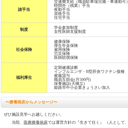
交通費支給（職員駐車場完備・車通勤可
時間外（残業）手当
諸手当
夜勤手当
資格手当
住宅手当
学会参加制度
制度
女性医師支援制度
健康保険
厚生年金保険
社会保険
雇用保険
労災保険
医師賠償保険
定期健康診断
インフルエンザ・B型肝炎ワクチン接種
被服貸与
福利厚生
職員互助会(月500円)
保養施設(天橋立)
姫路市中小企業きょうさい加入
〜療養病床からメッセージ〜
ぜひ施設見学へお越しください。
当院、
医療療養病床
では運営方針の『生きて往く』 （人として