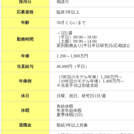
採用日
相談可
応募資格
臨床3年以上
年齢
50才くらいまで
～5日/週
（平日）09:00～18:00
勤務時間
（土曜）09:00～14:00
変則勤務あり[平日半日研究日(応相談)]
年俸
1,200～1,800万円
当直給与
40,000円（平日）
（5年目のモデル年俸）1,200万円～
年俸例
（10年目のモデル年俸）1,400万円～
※当直手当は別途支給
休日
日曜、祝日、研究日1日/週
有給休暇
休暇
年末年始休暇
夏季休暇(2日)
退職金
勤続3年以上対象