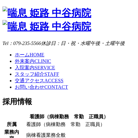
Tel：079-235-5566
休診日：日・祝・水曜午後・土曜午後
ホーム
HOME
外来案内
CLINIC
入院案内
SERVICE
スタッフ紹介
STAFF
交通アクセス
ACCESS
お問い合わせ
CONTACT
採用情報
看護師（病棟勤務 常勤 正職員）
所属
看護師（病棟勤務 常勤 正職員）
業務内
病棟看護業務全般