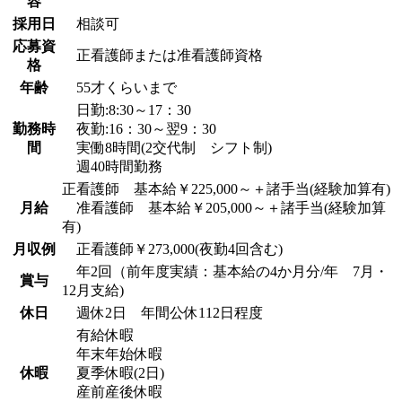
容
採用日
相談可
応募資
正看護師または准看護師資格
格
年齢
55才くらいまで
日勤:8:30～17：30
勤務時
夜勤:16：30～翌9：30
間
実働8時間(2交代制 シフト制)
週40時間勤務
正看護師 基本給￥225,000～＋諸手当(経験加算有)
月給
准看護師 基本給￥205,000～＋諸手当(経験加算
有)
月収例
正看護師￥273,000(夜勤4回含む)
年2回（前年度実績：基本給の4か月分/年 7月・
賞与
12月支給)
休日
週休2日 年間公休112日程度
有給休暇
年末年始休暇
休暇
夏季休暇(2日)
産前産後休暇