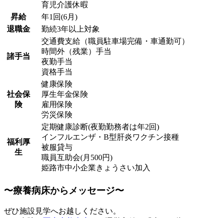
育児介護休暇
昇給
年1回(6月)
退職金
勤続3年以上対象
交通費支給（職員駐車場完備・車通勤可）
時間外（残業）手当
諸手当
夜勤手当
資格手当
健康保険
社会保
厚生年金保険
険
雇用保険
労災保険
定期健康診断(夜勤勤務者は年2回)
インフルエンザ・B型肝炎ワクチン接種
福利厚
被服貸与
生
職員互助会(月500円)
姫路市中小企業きょうさい加入
〜療養病床からメッセージ〜
ぜひ施設見学へお越しください。