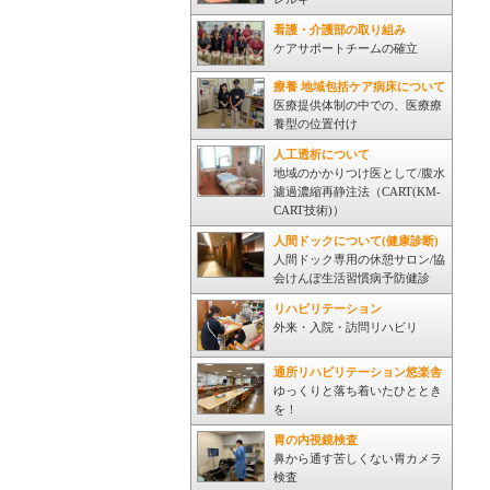
看護・介護部の取り組み
ケアサポートチームの確立
療養 地域包括ケア病床について
医療提供体制の中での、医療療
養型の位置付け
人工透析について
地域のかかりつけ医として/腹水
濾過濃縮再静注法（CART(KM-
CART技術)）
人間ドックについて(健康診断)
人間ドック専用の休憩サロン/協
会けんぽ生活習慣病予防健診
リハビリテーション
外来・入院・訪問リハビリ
通所リハビリテーション悠楽舎
ゆっくりと落ち着いたひととき
を！
胃の内視鏡検査
鼻から通す苦しくない胃カメラ
検査