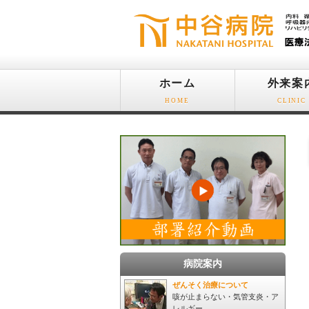
ホーム
外来案
HOME
CLINIC
病院案内
ぜんそく治療について
咳が止まらない・気管支炎・ア
レルギー