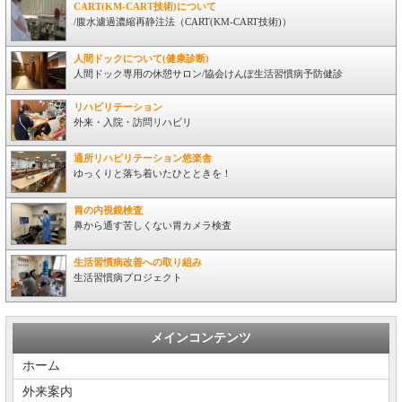
CART(KM-CART技術)について
/腹水濾過濃縮再静注法（CART(KM-CART技術)）
人間ドックについて(健康診断)
人間ドック専用の休憩サロン/協会けんぽ生活習慣病予防健診
リハビリテーション
外来・入院・訪問リハビリ
通所リハビリテーション悠楽舎
ゆっくりと落ち着いたひとときを！
胃の内視鏡検査
鼻から通す苦しくない胃カメラ検査
生活習慣病改善への取り組み
生活習慣病プロジェクト
メインコンテンツ
ホーム
外来案内