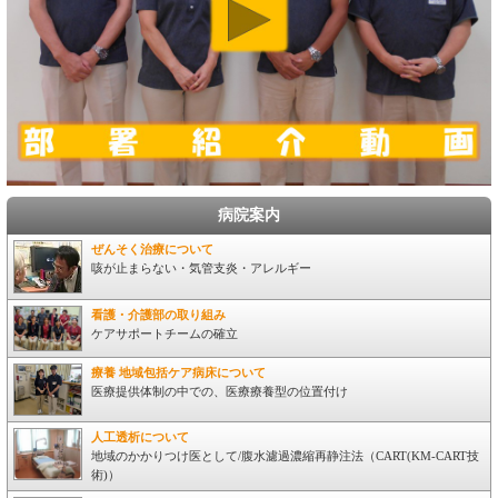
病院案内
ぜんそく治療について
咳が止まらない・気管支炎・アレルギー
看護・介護部の取り組み
ケアサポートチームの確立
療養 地域包括ケア病床について
医療提供体制の中での、医療療養型の位置付け
人工透析について
地域のかかりつけ医として/腹水濾過濃縮再静注法（CART(KM-CART技
術)）