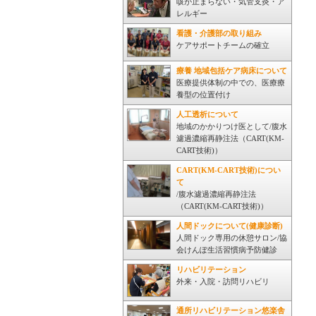
咳が止まらない・気管支炎・ア
レルギー
看護・介護部の取り組み
ケアサポートチームの確立
療養 地域包括ケア病床について
医療提供体制の中での、医療療
養型の位置付け
人工透析について
地域のかかりつけ医として/腹水
濾過濃縮再静注法（CART(KM-
CART技術)）
CART(KM-CART技術)につい
て
/腹水濾過濃縮再静注法
（CART(KM-CART技術)）
人間ドックについて(健康診断)
人間ドック専用の休憩サロン/協
会けんぽ生活習慣病予防健診
リハビリテーション
外来・入院・訪問リハビリ
通所リハビリテーション悠楽舎