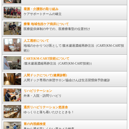
看護・介護部の取り組み
ケアサポートチームの確立
療養 地域包括ケア病床について
医療提供体制の中での、医療療養型の位置付け
人工透析について
地域のかかりつけ医として/腹水濾過濃縮再静注法（CART(KM-CART技
術)）
CART(KM-CART技術)について
/腹水濾過濃縮再静注法（CART(KM-CART技術)）
人間ドックについて(健康診断)
人間ドック専用の休憩サロン/協会けんぽ生活習慣病予防健診
リハビリテーション
外来・入院・訪問リハビリ
通所リハビリテーション悠楽舎
ゆっくりと落ち着いたひとときを！
胃の内視鏡検査
鼻から通す苦しくない胃カメラ検査