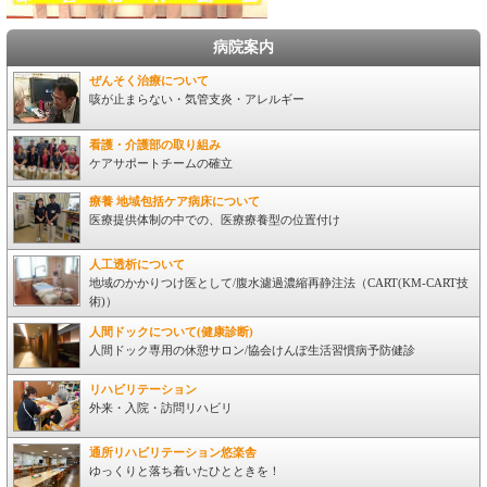
病院案内
ぜんそく治療について
咳が止まらない・気管支炎・アレルギー
看護・介護部の取り組み
ケアサポートチームの確立
療養 地域包括ケア病床について
医療提供体制の中での、医療療養型の位置付け
人工透析について
地域のかかりつけ医として/腹水濾過濃縮再静注法（CART(KM-CART技
術)）
人間ドックについて(健康診断)
人間ドック専用の休憩サロン/協会けんぽ生活習慣病予防健診
リハビリテーション
外来・入院・訪問リハビリ
通所リハビリテーション悠楽舎
ゆっくりと落ち着いたひとときを！