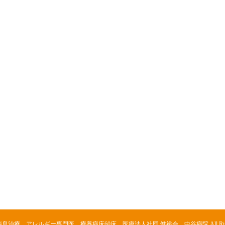
喘息治療、アレルギー専門医、療養病床60床 医療法人社団 健裕会 中谷病院
All Ri