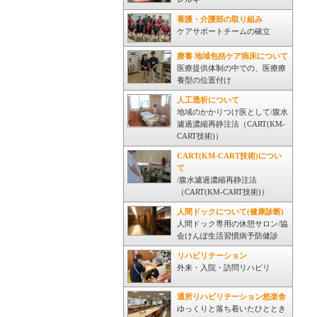
看護・介護部の取り組み
ケアサポートチームの確立
療養 地域包括ケア病床について
医療提供体制の中での、医療療
養型の位置付け
人工透析について
地域のかかりつけ医として/腹水
濾過濃縮再静注法（CART(KM-
CART技術)）
CART(KM-CART技術)につい
て
/腹水濾過濃縮再静注法
（CART(KM-CART技術)）
人間ドックについて(健康診断)
人間ドック専用の休憩サロン/協
会けんぽ生活習慣病予防健診
リハビリテーション
外来・入院・訪問リハビリ
通所リハビリテーション悠楽舎
ゆっくりと落ち着いたひととき