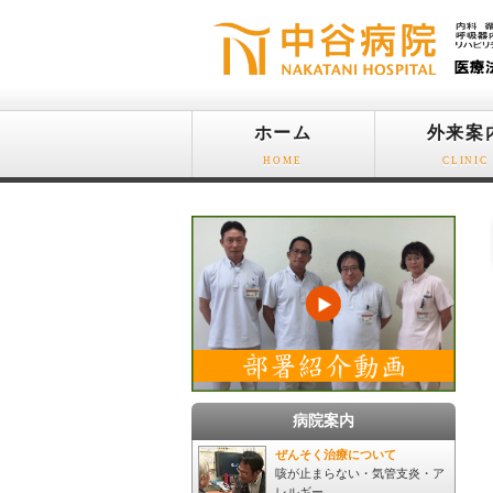
ホーム
外来案
HOME
CLINIC
病院案内
ぜんそく治療について
咳が止まらない・気管支炎・ア
レルギー