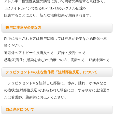
アレルギー性慢性炎症の病態において両者の共通する点は多く、
Th2サイトカインであるIL-4/IL-13のシグナル伝達を
阻害することにより、新たな治療効果が期待されます。
投与に注意が必要な方
以下に該当される方は投与に際しては注意が必要なため医師へ相
談ください。
適応外のアトピー性皮膚炎の方、妊婦・授乳中の方、
感染症(寄生虫感染を含む)の治療中の方、高齢の方、12歳未満の方
デュピクセント®の主な副作用「注射部位反応」について
・デュピクセント®を注射した部位に、赤み、腫れ、かゆみなど
の症状(注射部位反応)があらわれた場合には、すみやかに主治医ま
たは看護師、薬剤師にお伝えください。
自己注射について