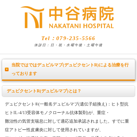
Tel：079-235-5566
休診日：日・祝・水曜午後・土曜午後
当院ではではデュピルマブ(デュピクセントR)による治療を行
っております
デュピクセントR(デュピルマブ)とは？
デュピクセント®(一般名デュビルマブ(遺伝子組換え)：ヒト型抗
ヒトIL-4/13受容体モノクローナル抗体製剤)が、重症・
難治性の気管支喘息に対して適応追加承認されました。すでに重
症アトピー性皮膚炎に対して使用されていますが、