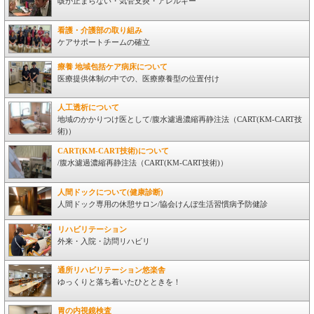
咳が止まらない・気管支炎・アレルギー
看護・介護部の取り組み
ケアサポートチームの確立
療養 地域包括ケア病床について
医療提供体制の中での、医療療養型の位置付け
人工透析について
地域のかかりつけ医として/腹水濾過濃縮再静注法（CART(KM-CART技
術)）
CART(KM-CART技術)について
/腹水濾過濃縮再静注法（CART(KM-CART技術)）
人間ドックについて(健康診断)
人間ドック専用の休憩サロン/協会けんぽ生活習慣病予防健診
リハビリテーション
外来・入院・訪問リハビリ
通所リハビリテーション悠楽舎
ゆっくりと落ち着いたひとときを！
胃の内視鏡検査