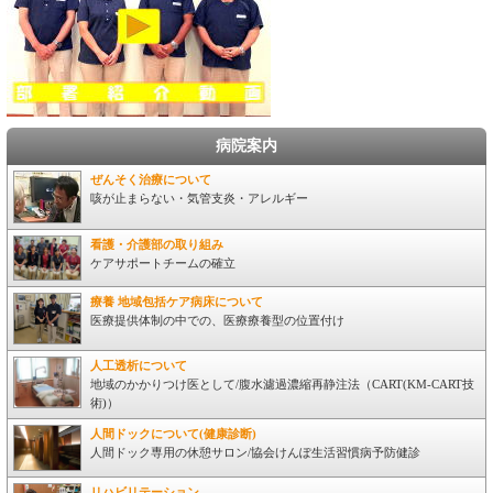
病院案内
ぜんそく治療について
咳が止まらない・気管支炎・アレルギー
看護・介護部の取り組み
ケアサポートチームの確立
療養 地域包括ケア病床について
医療提供体制の中での、医療療養型の位置付け
人工透析について
地域のかかりつけ医として/腹水濾過濃縮再静注法（CART(KM-CART技
術)）
人間ドックについて(健康診断)
人間ドック専用の休憩サロン/協会けんぽ生活習慣病予防健診
リハビリテーション